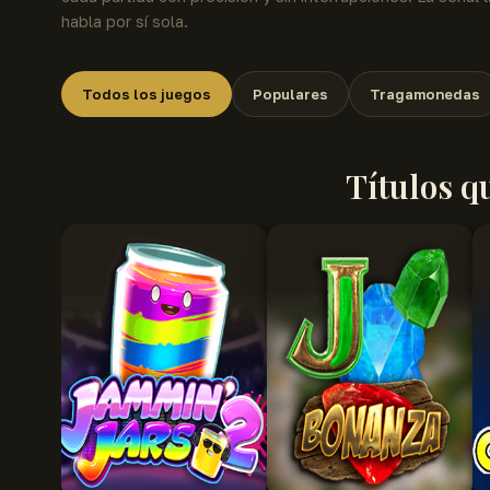
habla por sí sola.
Todos los juegos
Populares
Tragamonedas
Títulos q