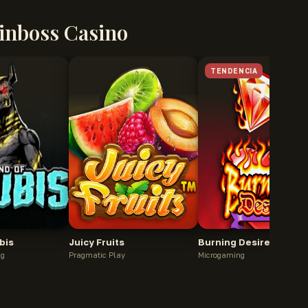
pinboss Casino
TENDENCIA
bis
Juicy Fruits
Burning Desire
ng
Pragmatic Play
Microgaming