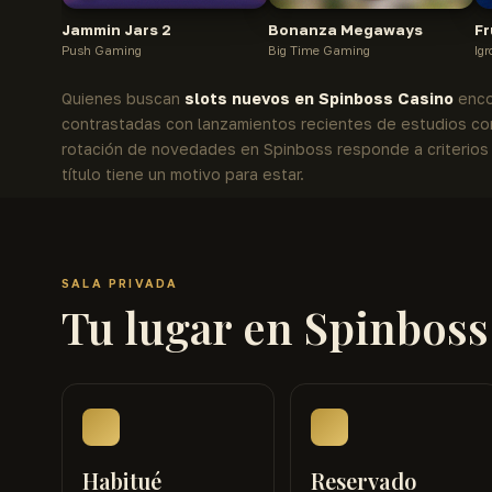
Jammin Jars 2
Bonanza Megaways
Fr
Push Gaming
Big Time Gaming
Igr
Quienes buscan
slots nuevos en Spinboss Casino
enco
contrastadas con lanzamientos recientes de estudios co
rotación de novedades en Spinboss responde a criterios 
título tiene un motivo para estar.
SALA PRIVADA
Tu lugar en Spinboss
Habitué
Reservado