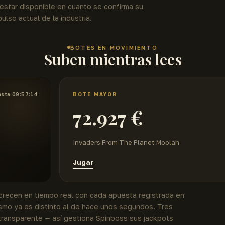
a estar disponible en cuanto se confirma su
ulso actual de la industria.
BOTES EN MOVIMIENTO
Suben mientras lees
sta 09:57:14
BOTE MAYOR
72.927 €
Invaders From The Planet Moolah
Jugar
crecen en tiempo real con cada apuesta registrada en
mismo ya es distinto al de hace unos segundos. Tres
 transparente — así gestiona Spinboss sus jackpots