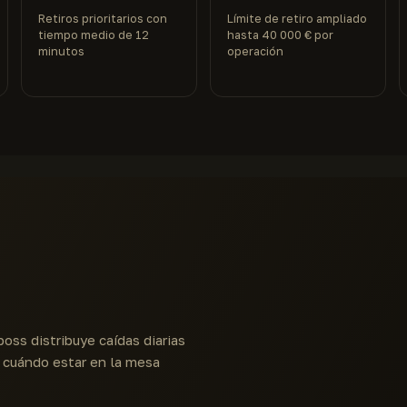
Retiros prioritarios con
Límite de retiro ampliado
tiempo medio de 12
hasta 40 000 € por
minutos
operación
ss distribuye caídas diarias
n cuándo estar en la mesa