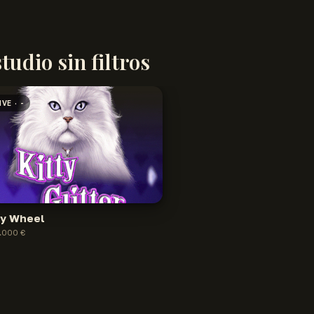
tudio sin filtros
IVE · -
zy Wheel
5.000 €