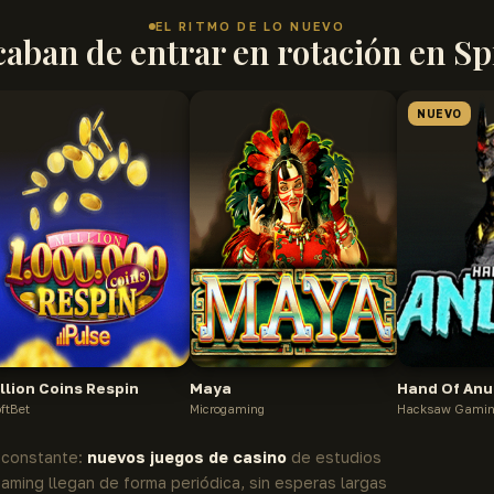
EL RITMO DE LO NUEVO
caban de entrar en rotación en S
NUEVO
llion Coins Respin
Maya
Hand Of Anu
oftBet
Microgaming
Hacksaw Gami
 constante:
nuevos juegos de casino
de estudios
ming llegan de forma periódica, sin esperas largas